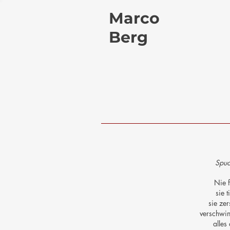
Marco
Berg
Spu
Nie f
sie t
sie zer
verschwin
alles