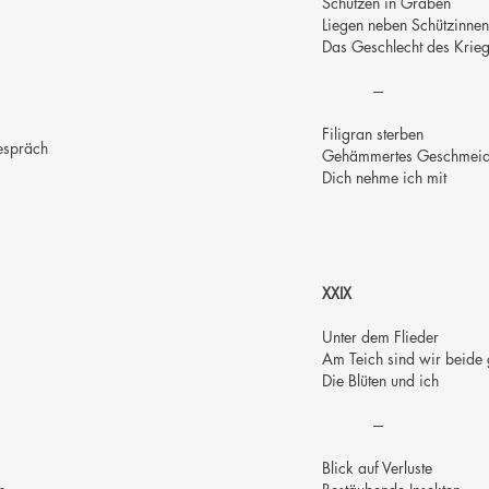
Schützen in Gräben
Liegen neben Schützinnen
Das Geschlecht des Krie
---
Filigran sterben
espräch
Gehämmertes Geschmei
Dich nehme ich mit
XXIX
Unter dem Flieder
Am Teich sind wir beide 
Die Blüten und ich
---
Blick auf Verluste