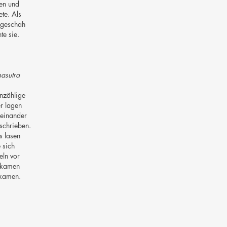
en und
ete. Als
 geschah
te sie.
asutra
nzählige
er lagen
feinander
schrieben.
s lasen
e sich
eln vor
 kamen
kamen.