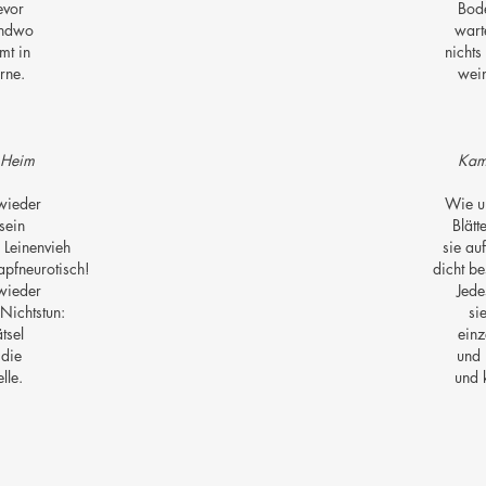
evor
Bod
endwo
wart
t in
nichts
rne.
wein
 Heim
Kam
wieder
Wie u
sein
Blätt
 Leinenvieh
sie au
pfneurotisch!
dicht be
wieder
Jede
Nichtstun:
si
tsel
einz
 die
und
elle.
und 