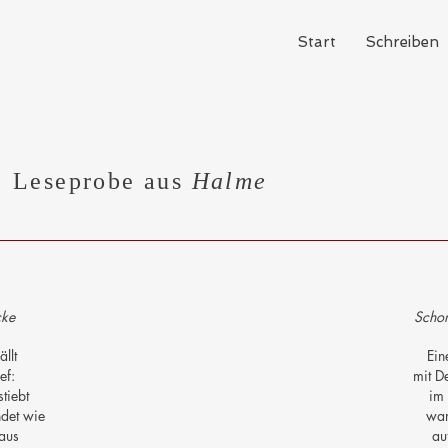
Start
Schreiben
Leseprobe aus
Halme
cke
Schon
ällt
Ein
ief:
mit D
stiebt
im
det wie
war
 aus
au