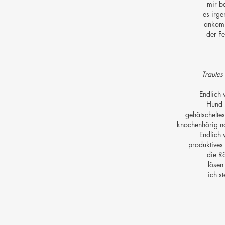
mir b
es irg
ankomm
der Fe
Trautes
Endlich 
Hund 
gehätscheltes
knochenhörig na
Endlich 
produktives 
die Rä
lösen
ich st