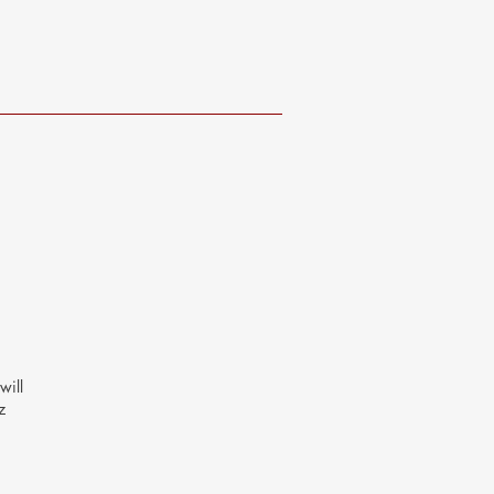
will
z